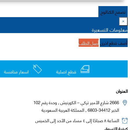
تصفح الكتالوج
×
معلومات التسعيرة
أضف قطع اخرى
أرسل الطلب
قطع اصلية
اسعار منافسة
العنوان
2666 شارع الأمير تركي – الكورنيش , وحدة رقم 102
الخبر 34412-6803 , المملكة العربية السعودية
الساعة ٨ صباحًا إلى ٤ مساء من الأحد إلى الخميس
كيفية التسوق