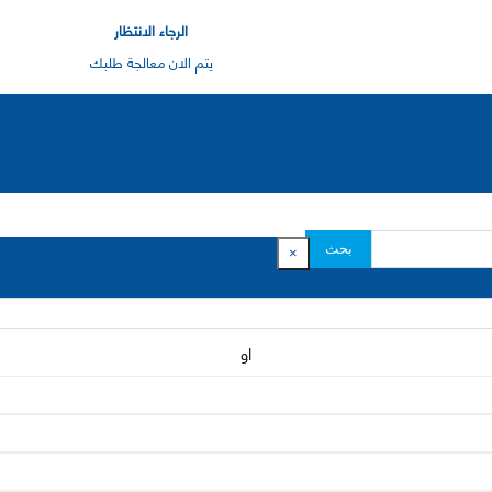
الرجاء الانتظار
يتم الان معالجة طلبك
بحث
×
او