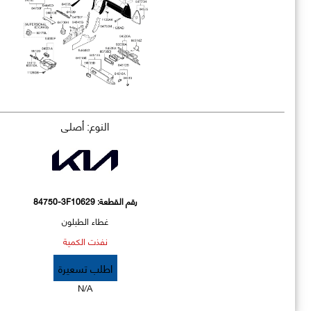
النوع: أصلي
رقم القطعة:
84750-3F10629
غطاء الطبلون
نفذت الكمية
اطلب تسعيرة
N/A