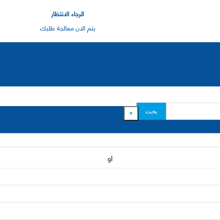
الرجاء الانتظار
يتم الان معالجة طلبك
بحث
×
او