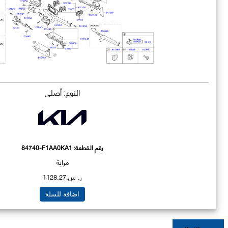
النوع: أصلي
رقم القطعة:
84740-F1AA0KA1
مراية
ر. س.1128.27
اضافة للسلة