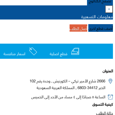
تصفح الكتالوج
×
معلومات التسعيرة
أضف قطع اخرى
أرسل الطلب
قطع اصلية
اسعار منافسة
العنوان
2666 شارع الأمير تركي – الكورنيش , وحدة رقم 102
الخبر 34412-6803 , المملكة العربية السعودية
الساعة ٨ صباحًا إلى ٤ مساء من الأحد إلى الخميس
كيفية التسوق
حالة الطلب