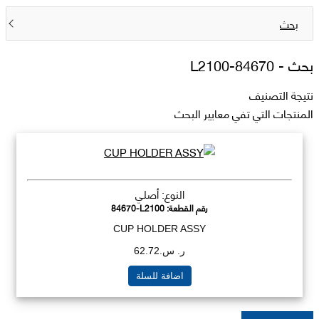
بحث
بحث -
84670-L2100
نتيجة التصنيف
المنتجات التي تفي معايير البحث
النوع: أصلي
رقم القطعة:
84670-L2100
CUP HOLDER ASSY
ر. س.62.72
اضافة للسلة