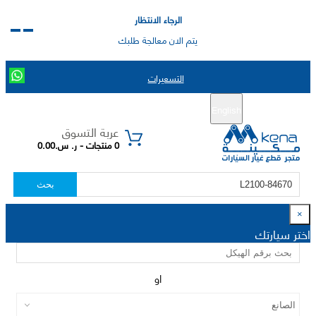
الرجاء الانتظار
يتم الان معالجة طلبك
التسعيرات
English
تسجيل جديد
تسجيل الدخول
|
عربة التسوق
0 منتجات - ر. س.0.00
بحث
×
اختر سيارتك
او