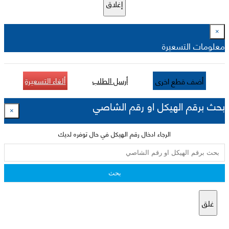
إغلاق
×
معلومات التسعيرة
أرسل الطلب
ألغاء التسعيرة
أضف قطع اخرى
بحث برقم الهيكل او رقم الشاصي
×
الرجاء ادخال رقم الهيكل في حال توفره لديك
بحث
غلق