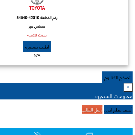
رقم القطعة:
84540-42010
حساس جير
نفذت الكمية
اطلب تسعيرة
N/A
تصفح الكتالوج
×
معلومات التسعيرة
أضف قطع اخرى
أرسل الطلب