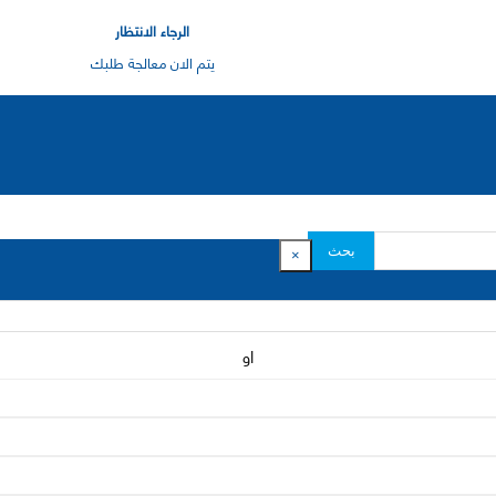
الرجاء الانتظار
يتم الان معالجة طلبك
بحث
×
او