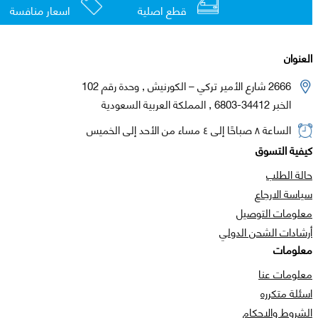
قطع اصلية
اسعار منافسة
العنوان
2666 شارع الأمير تركي – الكورنيش , وحدة رقم 102
الخبر 34412-6803 , المملكة العربية السعودية
الساعة ٨ صباحًا إلى ٤ مساء من الأحد إلى الخميس
كيفية التسوق
حالة الطلب
سياسة الارجاع
معلومات التوصيل
أرشادات الشحن الدولي
معلومات
معلومات عنا
اسئلة متكرره
الشروط والاحكام