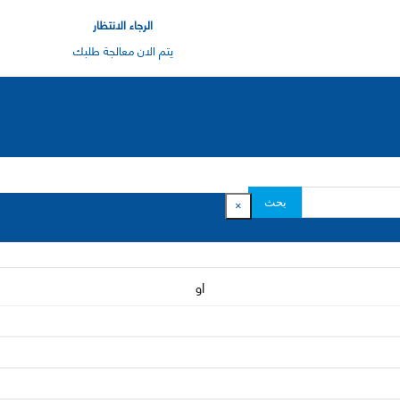
الرجاء الانتظار
يتم الان معالجة طلبك
بحث
×
او