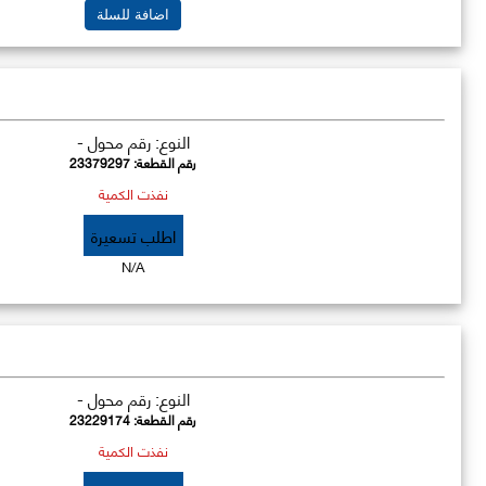
اضافة للسلة
النوع: رقم محول -
رقم القطعة:
23379297
نفذت الكمية
اطلب تسعيرة
N/A
النوع: رقم محول -
رقم القطعة:
23229174
نفذت الكمية