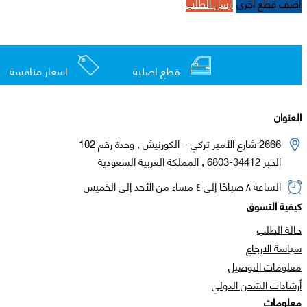
أضف قطع اخرى
أرسل الطلب
قطع اصلية
اسعار منافسة
العنوان
2666 شارع الأمير تركي – الكورنيش , وحدة رقم 102
الخبر 34412-6803 , المملكة العربية السعودية
الساعة ٨ صباحًا إلى ٤ مساء من الأحد إلى الخميس
كيفية التسوق
حالة الطلب
سياسة الارجاع
معلومات التوصيل
أرشادات الشحن الدولي
معلومات