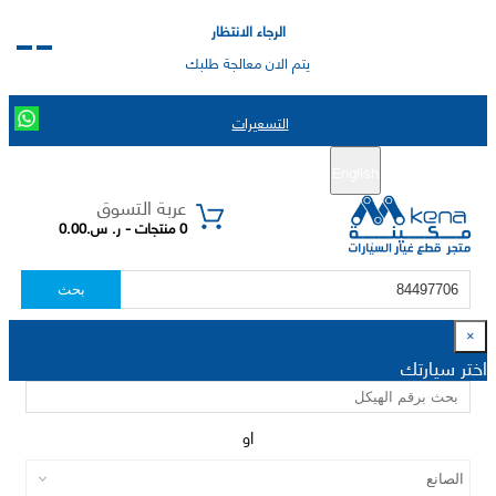
الرجاء الانتظار
يتم الان معالجة طلبك
التسعيرات
English
تسجيل جديد
تسجيل الدخول
|
عربة التسوق
0 منتجات - ر. س.0.00
بحث
×
اختر سيارتك
او