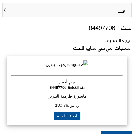
بحث
بحث -
84497706
نتيجة التصنيف
المنتجات التي تفي معايير البحث
النوع: أصلي
رقم القطعة:
84497706
ماسورة طرمبة البنزين
ر. س.180.76
اضافة للسلة