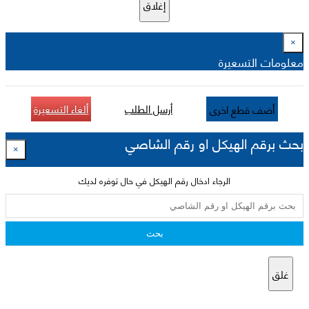
إغلاق
×
معلومات التسعيرة
أرسل الطلب
ألغاء التسعيرة
أضف قطع اخرى
بحث برقم الهيكل او رقم الشاصي
×
الرجاء ادخال رقم الهيكل في حال توفره لديك
بحث
غلق