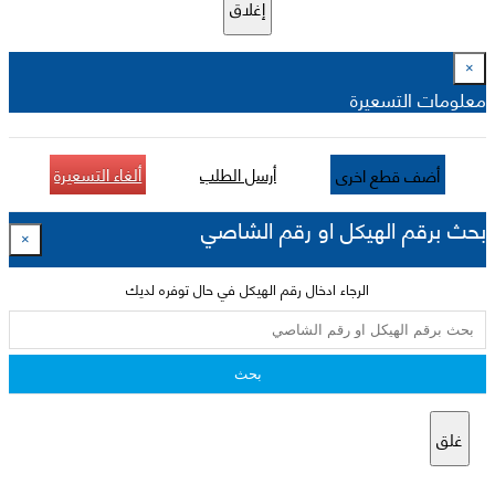
إغلاق
×
معلومات التسعيرة
أرسل الطلب
ألغاء التسعيرة
أضف قطع اخرى
بحث برقم الهيكل او رقم الشاصي
×
الرجاء ادخال رقم الهيكل في حال توفره لديك
بحث
غلق