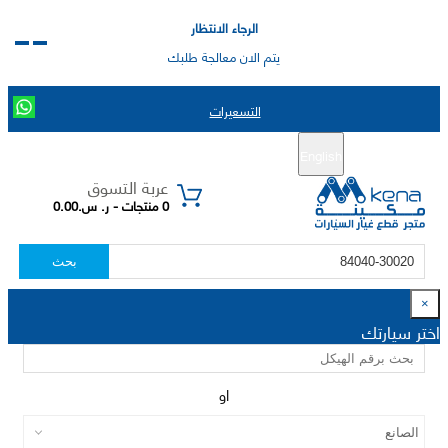
الرجاء الانتظار
يتم الان معالجة طلبك
التسعيرات
English
تسجيل جديد
تسجيل الدخول
|
عربة التسوق
0 منتجات - ر. س.0.00
بحث
×
اختر سيارتك
او