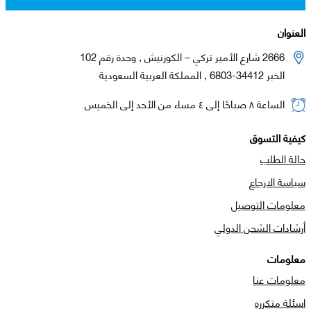
العنوان
2666 شارع الأمير تركي – الكورنيش , وحدة رقم 102
الخبر 34412-6803 , المملكة العربية السعودية
الساعة ٨ صباحًا إلى ٤ مساء من الأحد إلى الخميس
كيفية التسوق
حالة الطلب
سياسة الارجاع
معلومات التوصيل
أرشادات الشحن الدولي
معلومات
معلومات عنا
اسئلة متكرره