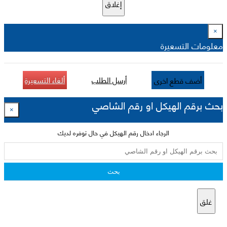
إغلاق
×
معلومات التسعيرة
أرسل الطلب
ألغاء التسعيرة
أضف قطع اخرى
بحث برقم الهيكل او رقم الشاصي
×
الرجاء ادخال رقم الهيكل في حال توفره لديك
بحث
غلق