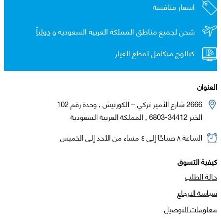
اسعار منافسة
شحن لجميع مناطق المملكة العربية السعوديه و
دولياً
كتالوج متكامل لقطع الغيار
العنوان
2666 شارع الأمير تركي – الكورنيش , وحدة رقم 102
الخبر 34412-6803 , المملكة العربية السعودية
الساعة ٨ صباحًا إلى ٤ مساء من الأحد إلى الخميس
كيفية التسوق
حالة الطلب
سياسة الارجاع
معلومات التوصيل