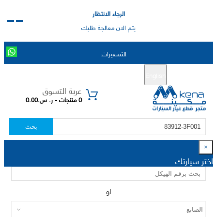
الرجاء الانتظار
يتم الان معالجة طلبك
التسعيرات
English
تسجيل جديد
تسجيل الدخول
|
عربة التسوق
0 منتجات - ر. س.0.00
بحث
×
اختر سيارتك
او