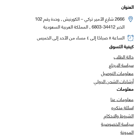
العنوان
2666 شارع الأمير تركي – الكورنيش , وحدة رقم 102
الخبر 34412-6803 , المملكة العربية السعودية
الساعة ٨ صباحًا إلى ٤ مساء من الأحد إلى الخميس
كيفية التسوق
حالة الطلب
سياسة الارجاع
معلومات التوصيل
أرشادات الشحن الدولي
معلومات
معلومات عنا
اسئلة متكرره
الشروط والاحكام
سياسة الخصوصية
المدونة