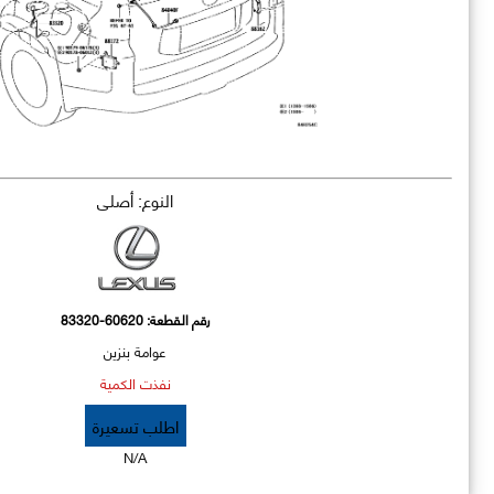
النوع: أصلي
رقم القطعة:
83320-60620
عوامة بنزين
نفذت الكمية
اطلب تسعيرة
N/A