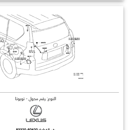
النوع: رقم محول - تويوتا
رقم القطعة:
83320-60520