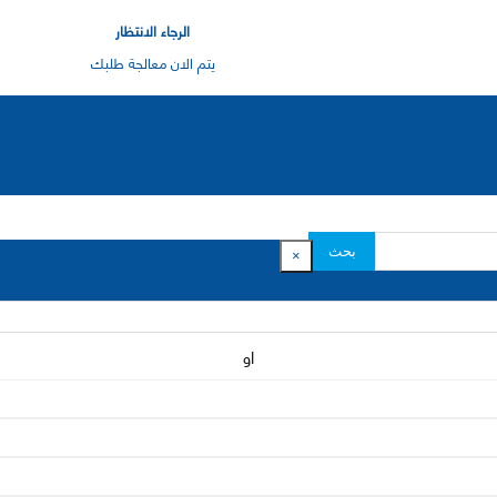
الرجاء الانتظار
يتم الان معالجة طلبك
بحث
×
او