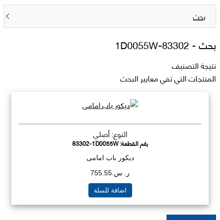
بحث
بحث -
83302-1D0055W
نتيجة التصنيف
المنتجات التي تفي معايير البحث
النوع: أصلي
رقم القطعة:
83302-1D0055W
ديكور باب امامى
ر. س.755.55
اضافة للسلة