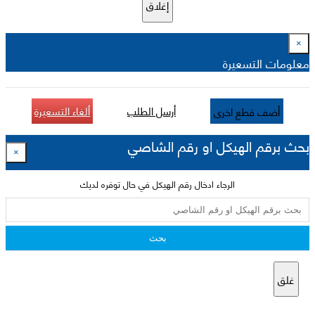
إغلاق
×
معلومات التسعيرة
أرسل الطلب
ألغاء التسعيرة
أضف قطع اخرى
بحث برقم الهيكل او رقم الشاصي
×
الرجاء ادخال رقم الهيكل في حال توفره لديك
بحث
غلق