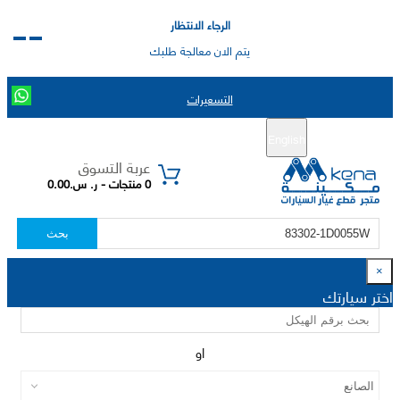
الرجاء الانتظار
يتم الان معالجة طلبك
التسعيرات
English
تسجيل جديد
تسجيل الدخول
|
عربة التسوق
0 منتجات - ر. س.0.00
بحث
×
اختر سيارتك
او