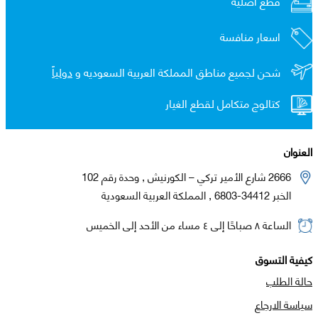
قطع اصلية
اسعار منافسة
شحن لجميع مناطق المملكة العربية السعوديه و
دولياً
كتالوج متكامل لقطع الغيار
العنوان
2666 شارع الأمير تركي – الكورنيش , وحدة رقم 102
الخبر 34412-6803 , المملكة العربية السعودية
الساعة ٨ صباحًا إلى ٤ مساء من الأحد إلى الخميس
كيفية التسوق
حالة الطلب
سياسة الارجاع