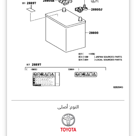
النوع: أصلي