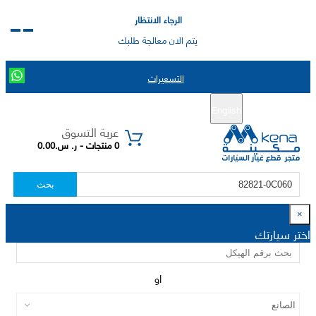
الرجاء الانتظار
يتم الان معالجة طلبك
التسعيرات
English
تسجيل جديد
تسجيل الدخول
|
عربة التسوق
0 منتجات - ر. س.0.00
بحث
×
اختر سيارتك
او