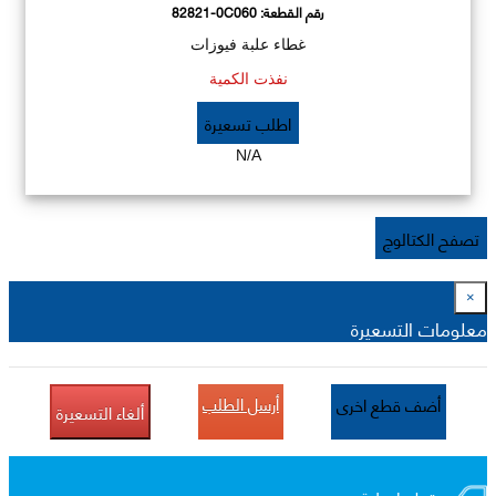
رقم القطعة:
82821-0C060
غطاء علبة فيوزات
نفذت الكمية
اطلب تسعيرة
N/A
تصفح الكتالوج
×
معلومات التسعيرة
أرسل الطلب
أضف قطع اخرى
ألغاء التسعيرة