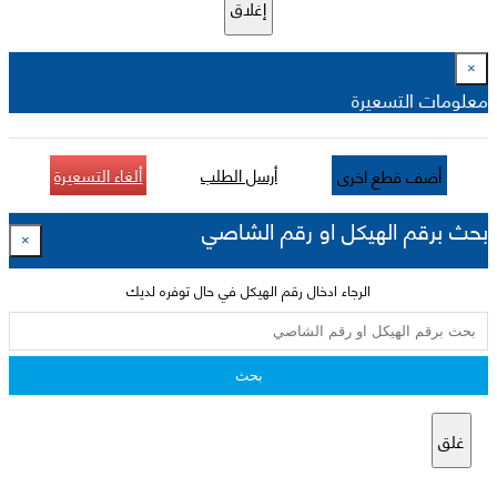
إغلاق
×
معلومات التسعيرة
أرسل الطلب
ألغاء التسعيرة
أضف قطع اخرى
بحث برقم الهيكل او رقم الشاصي
×
الرجاء ادخال رقم الهيكل في حال توفره لديك
بحث
غلق