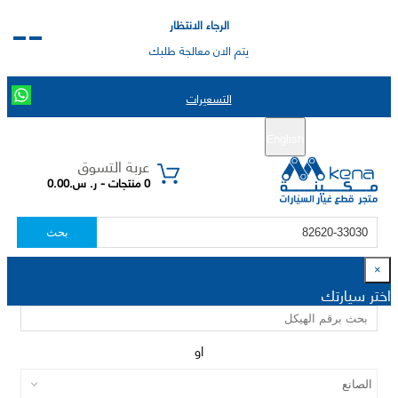
الرجاء الانتظار
يتم الان معالجة طلبك
التسعيرات
English
تسجيل جديد
تسجيل الدخول
|
عربة التسوق
0 منتجات - ر. س.0.00
بحث
×
اختر سيارتك
او