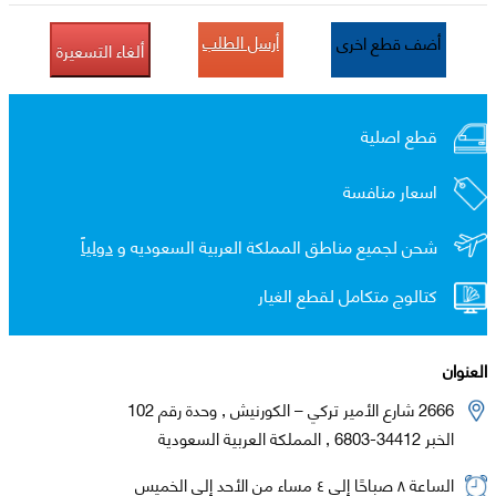
أرسل الطلب
أضف قطع اخرى
ألغاء التسعيرة
قطع اصلية
اسعار منافسة
شحن لجميع مناطق المملكة العربية السعوديه و
دولياً
كتالوج متكامل لقطع الغيار
العنوان
2666 شارع الأمير تركي – الكورنيش , وحدة رقم 102
الخبر 34412-6803 , المملكة العربية السعودية
الساعة ٨ صباحًا إلى ٤ مساء من الأحد إلى الخميس