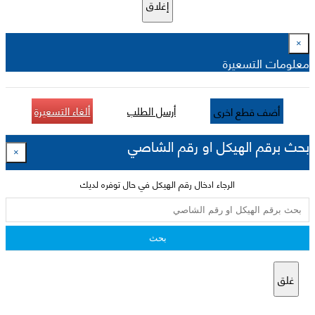
إغلاق
×
معلومات التسعيرة
أرسل الطلب
ألغاء التسعيرة
أضف قطع اخرى
بحث برقم الهيكل او رقم الشاصي
×
الرجاء ادخال رقم الهيكل في حال توفره لديك
بحث
غلق