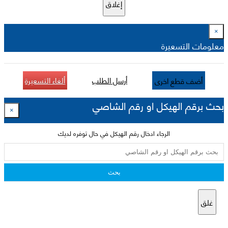
إغلاق
×
معلومات التسعيرة
أرسل الطلب
ألغاء التسعيرة
أضف قطع اخرى
بحث برقم الهيكل او رقم الشاصي
×
الرجاء ادخال رقم الهيكل في حال توفره لديك
بحث
غلق