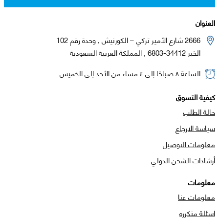
العنوان
2666 شارع الأمير تركي – الكورنيش , وحدة رقم 102
الخبر 34412-6803 , المملكة العربية السعودية
الساعة ٨ صباحًا إلى ٤ مساء من الأحد إلى الخميس
كيفية التسوق
حالة الطلب
سياسة الارجاع
معلومات التوصيل
أرشادات الشحن الدولي
معلومات
معلومات عنا
اسئلة متكرره