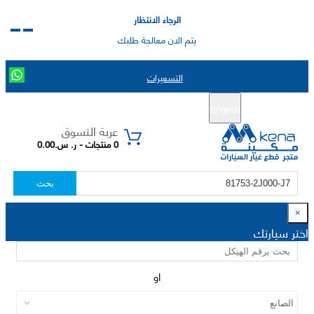
الرجاء الانتظار
يتم الان معالجة طلبك
التسعيرات
English
تسجيل جديد
تسجيل الدخول
|
عربة التسوق
0 منتجات - ر. س.0.00
بحث
×
اختر سيارتك
او