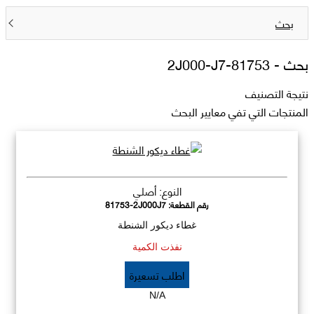
بحث
بحث -
81753-2J000-J7
نتيجة التصنيف
المنتجات التي تفي معايير البحث
النوع: أصلي
رقم القطعة:
81753-2J000J7
غطاء ديكور الشنطة
نفذت الكمية
اطلب تسعيرة
N/A