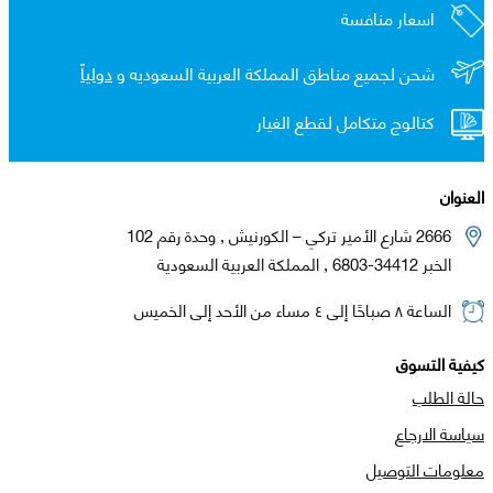
اسعار منافسة
شحن لجميع مناطق المملكة العربية السعوديه و
دولياً
كتالوج متكامل لقطع الغيار
العنوان
2666 شارع الأمير تركي – الكورنيش , وحدة رقم 102
الخبر 34412-6803 , المملكة العربية السعودية
الساعة ٨ صباحًا إلى ٤ مساء من الأحد إلى الخميس
كيفية التسوق
حالة الطلب
سياسة الارجاع
معلومات التوصيل