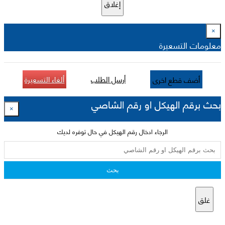
إغلاق
×
معلومات التسعيرة
أرسل الطلب
ألغاء التسعيرة
أضف قطع اخرى
بحث برقم الهيكل او رقم الشاصي
×
الرجاء ادخال رقم الهيكل في حال توفره لديك
بحث
غلق