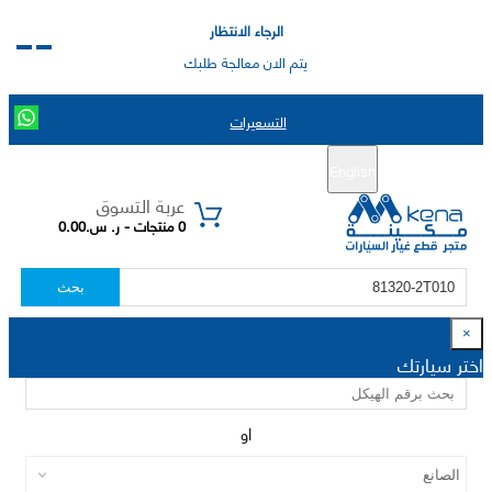
الرجاء الانتظار
يتم الان معالجة طلبك
التسعيرات
English
تسجيل جديد
تسجيل الدخول
|
عربة التسوق
0 منتجات - ر. س.0.00
بحث
×
اختر سيارتك
او