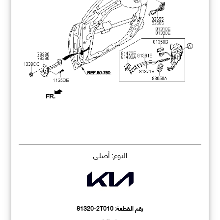
النوع: أصلي
رقم القطعة:
81320-2T010