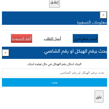
إغلاق
×
معلومات التسعيرة
أرسل الطلب
ألغاء التسعيرة
أضف قطع اخرى
بحث برقم الهيكل او رقم الشاصي
×
الرجاء ادخال رقم الهيكل في حال توفره لديك
بحث
غلق