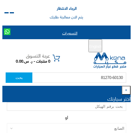
الرجاء الانتظار
يتم الان معالجة طلبك
التسعيرات
English
تسجيل جديد
تسجيل الدخول
|
عربة التسوق
0 منتجات - ر. س.0.00
بحث
×
اختر سيارتك
او