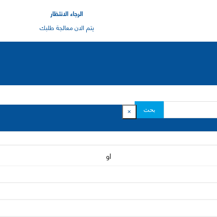
الرجاء الانتظار
يتم الان معالجة طلبك
بحث
×
او