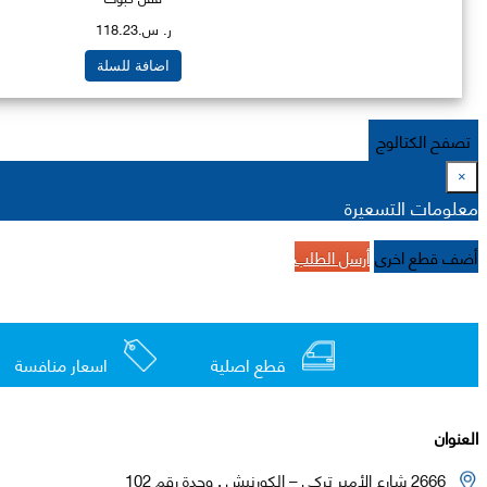
ر. س.118.23
اضافة للسلة
تصفح الكتالوج
×
معلومات التسعيرة
أضف قطع اخرى
أرسل الطلب
قطع اصلية
اسعار منافسة
العنوان
2666 شارع الأمير تركي – الكورنيش , وحدة رقم 102