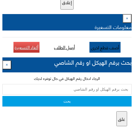
إغلاق
×
معلومات التسعيرة
أرسل الطلب
ألغاء التسعيرة
أضف قطع اخرى
بحث برقم الهيكل او رقم الشاصي
×
الرجاء ادخال رقم الهيكل في حال توفره لديك
بحث
غلق