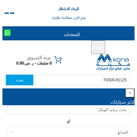
الرجاء الانتظار
يتم الان معالجة طلبك
التسعيرات
English
تسجيل جديد
تسجيل الدخول
|
عربة التسوق
0 منتجات - ر. س.0.00
بحث
×
اختر سيارتك
او