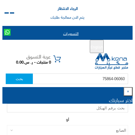
الرجاء الانتظار
يتم الان معالجة طلبك
التسعيرات
English
تسجيل جديد
تسجيل الدخول
|
عربة التسوق
0 منتجات - ر. س.0.00
بحث
×
اختر سيارتك
او