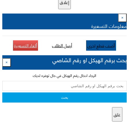
إغلاق
×
معلومات التسعيرة
أرسل الطلب
ألغاء التسعيرة
أضف قطع اخرى
بحث برقم الهيكل او رقم الشاصي
×
الرجاء ادخال رقم الهيكل في حال توفره لديك
بحث
غلق