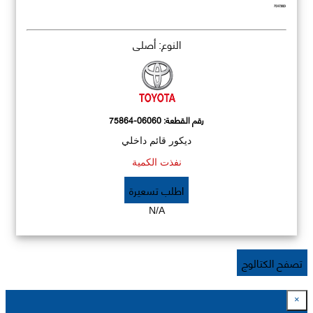
النوع: أصلي
رقم القطعة:
75864-06060
ديكور قائم داخلي
نفذت الكمية
اطلب تسعيرة
N/A
تصفح الكتالوج
×