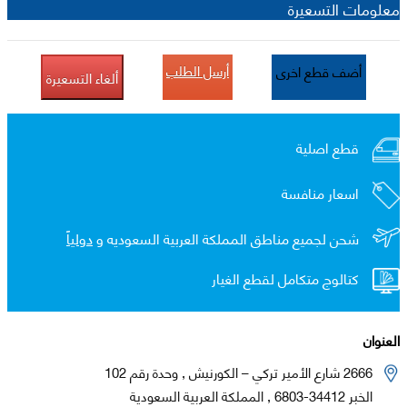
معلومات التسعيرة
أرسل الطلب
أضف قطع اخرى
ألغاء التسعيرة
قطع اصلية
اسعار منافسة
شحن لجميع مناطق المملكة العربية السعوديه و
دولياً
كتالوج متكامل لقطع الغيار
العنوان
2666 شارع الأمير تركي – الكورنيش , وحدة رقم 102
الخبر 34412-6803 , المملكة العربية السعودية