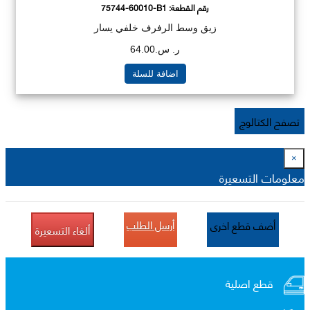
رقم القطعة:
75744-60010-B1
زيق وسط الرفرف خلفي يسار
ر. س.64.00
اضافة للسلة
تصفح الكتالوج
×
معلومات التسعيرة
أرسل الطلب
أضف قطع اخرى
ألغاء التسعيرة
قطع اصلية