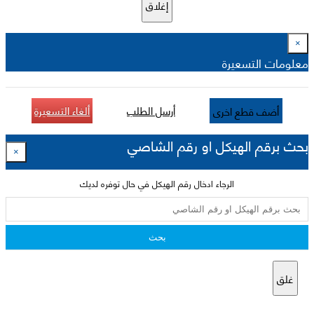
إغلاق
×
معلومات التسعيرة
أرسل الطلب
ألغاء التسعيرة
أضف قطع اخرى
بحث برقم الهيكل او رقم الشاصي
×
الرجاء ادخال رقم الهيكل في حال توفره لديك
بحث
غلق