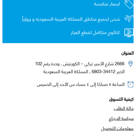
اسعار منافسة
شحن لجميع مناطق المملكة العربية السعوديه و
دولياً
كتالوج متكامل لقطع الغيار
العنوان
2666 شارع الأمير تركي – الكورنيش , وحدة رقم 102
الخبر 34412-6803 , المملكة العربية السعودية
الساعة ٨ صباحًا إلى ٤ مساء من الأحد إلى الخميس
كيفية التسوق
حالة الطلب
سياسة الارجاع
معلومات التوصيل