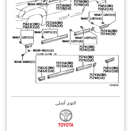
النوع: أصلي