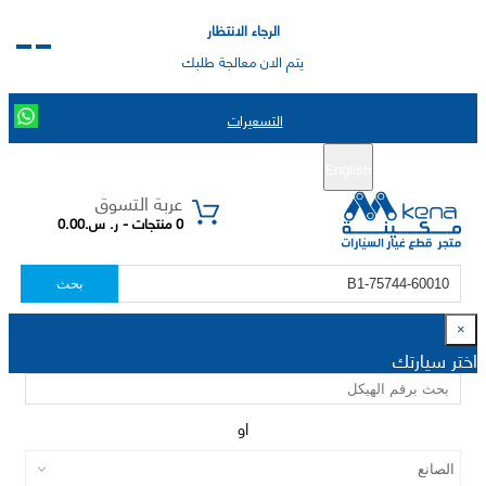
الرجاء الانتظار
يتم الان معالجة طلبك
التسعيرات
English
تسجيل جديد
تسجيل الدخول
|
عربة التسوق
0 منتجات - ر. س.0.00
بحث
×
اختر سيارتك
او