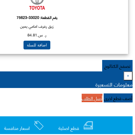
رقم القطعة:
75623-33020
زيق رفرف امامي يمين
ر. س.84.81
اضافة للسلة
تصفح الكتالوج
×
معلومات التسعيرة
أضف قطع اخرى
أرسل الطلب
قطع اصلية
اسعار منافسة