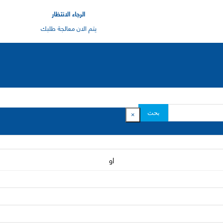
الرجاء الانتظار
يتم الان معالجة طلبك
بحث
×
او