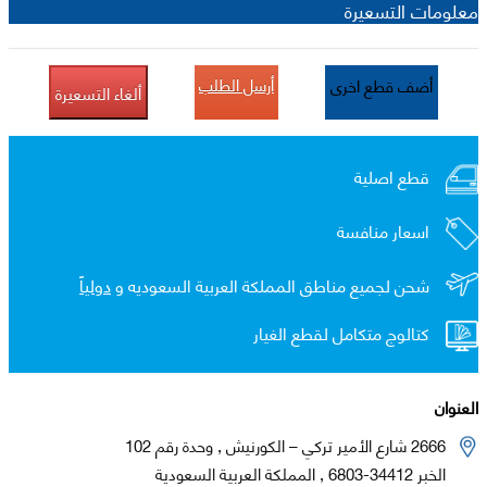
معلومات التسعيرة
أرسل الطلب
أضف قطع اخرى
ألغاء التسعيرة
قطع اصلية
اسعار منافسة
شحن لجميع مناطق المملكة العربية السعوديه و
دولياً
كتالوج متكامل لقطع الغيار
العنوان
2666 شارع الأمير تركي – الكورنيش , وحدة رقم 102
الخبر 34412-6803 , المملكة العربية السعودية