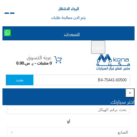
الرجاء الانتظار
يتم الان معالجة طلبك
التسعيرات
English
تسجيل جديد
تسجيل الدخول
|
عربة التسوق
0 منتجات - ر. س.0.00
بحث
×
اختر سيارتك
او