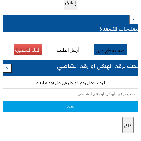
إغلاق
×
معلومات التسعيرة
أرسل الطلب
ألغاء التسعيرة
أضف قطع اخرى
بحث برقم الهيكل او رقم الشاصي
×
الرجاء ادخال رقم الهيكل في حال توفره لديك
بحث
غلق