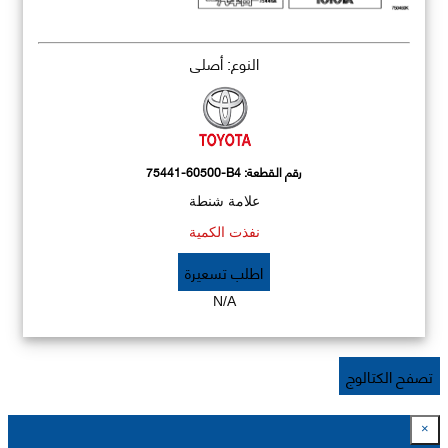
النوع: أصلي
رقم القطعة:
75441-60500-B4
علامة شنطة
نفذت الكمية
اطلب تسعيرة
N/A
تصفح الكتالوج
×