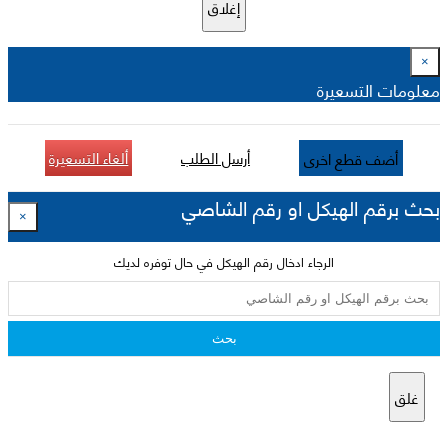
إغلاق
×
معلومات التسعيرة
أرسل الطلب
ألغاء التسعيرة
أضف قطع اخرى
بحث برقم الهيكل او رقم الشاصي
×
الرجاء ادخال رقم الهيكل في حال توفره لديك
بحث
غلق