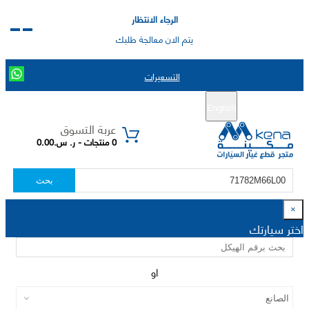
الرجاء الانتظار
يتم الان معالجة طلبك
التسعيرات
English
تسجيل جديد
تسجيل الدخول
|
عربة التسوق
0 منتجات - ر. س.0.00
بحث
×
اختر سيارتك
او