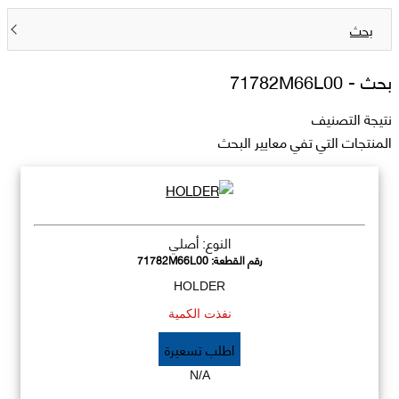
بحث
بحث -
71782M66L00
نتيجة التصنيف
المنتجات التي تفي معايير البحث
النوع: أصلي
رقم القطعة:
71782M66L00
HOLDER
نفذت الكمية
اطلب تسعيرة
N/A