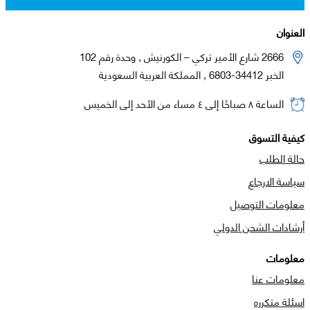
العنوان
2666 شارع الأمير تركي – الكورنيش , وحدة رقم 102
الخبر 34412-6803 , المملكة العربية السعودية
الساعة ٨ صباحًا إلى ٤ مساء من الأحد إلى الخميس
كيفية التسوق
حالة الطلب
سياسة الارجاع
معلومات التوصيل
أرشادات الشحن الدولي
معلومات
معلومات عنا
اسئلة متكرره