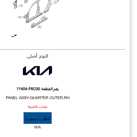
النوع: أصلي
رقم القطعة:
71504-F6C00
PANEL ASSY-QUARTER OUTER,RH
نفذت الكمية
اطلب تسعيرة
N/A