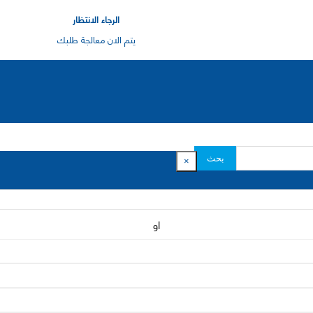
الرجاء الانتظار
يتم الان معالجة طلبك
بحث
×
او