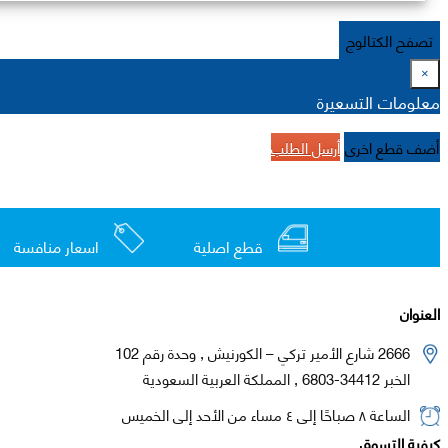
تصفح الكتالوج
×
معلومات التسعيرة
أضف قطع اخرى
أرسل الطلب
قطع اصلية
اسعار منافسة
العنوان
2666 شارع الأمير تركي – الكورنيش , وحدة رقم 102
الخبر 34412-6803 , المملكة العربية السعودية
الساعة ٨ صباحًا إلى ٤ مساء من الأحد إلى الخميس
كيفية التسوق