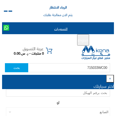
الرجاء الانتظار
يتم الان معالجة طلبك
التسعيرات
English
تسجيل جديد
تسجيل الدخول
|
عربة التسوق
0 منتجات - ر. س.0.00
بحث
×
اختر سيارتك
او