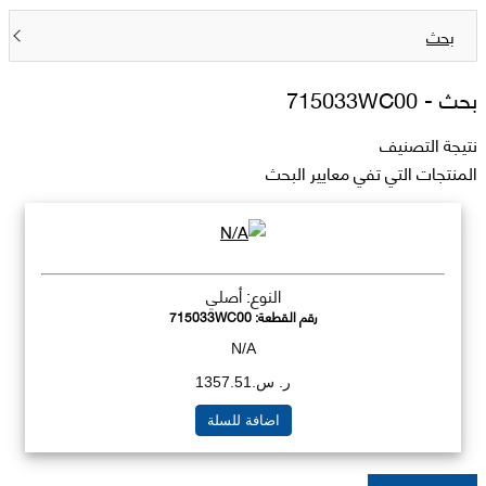
بحث
بحث -
715033WC00
نتيجة التصنيف
المنتجات التي تفي معايير البحث
النوع: أصلي
رقم القطعة:
715033WC00
N/A
ر. س.1357.51
اضافة للسلة