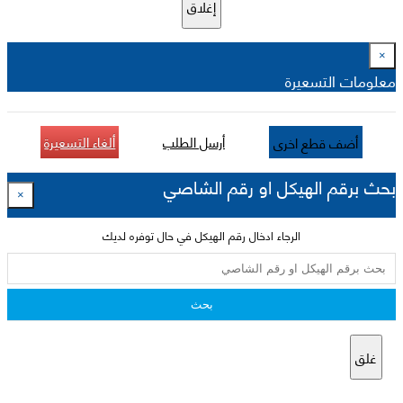
إغلاق
×
معلومات التسعيرة
أرسل الطلب
ألغاء التسعيرة
أضف قطع اخرى
بحث برقم الهيكل او رقم الشاصي
×
الرجاء ادخال رقم الهيكل في حال توفره لديك
بحث
غلق