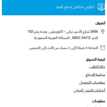
كتالوج متكامل لقطع الغيار
العنوان
2666 شارع الأمير تركي – الكورنيش , وحدة رقم 102
الخبر 34412-6803 , المملكة العربية السعودية
الساعة ٨ صباحًا إلى ٤ مساء من الأحد إلى الخميس
كيفية التسوق
حالة الطلب
سياسة الارجاع
معلومات التوصيل
أرشادات الشحن الدولي
معلومات