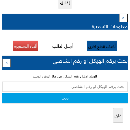
إغلاق
×
معلومات التسعيرة
أرسل الطلب
ألغاء التسعيرة
أضف قطع اخرى
بحث برقم الهيكل او رقم الشاصي
×
الرجاء ادخال رقم الهيكل في حال توفره لديك
بحث
غلق