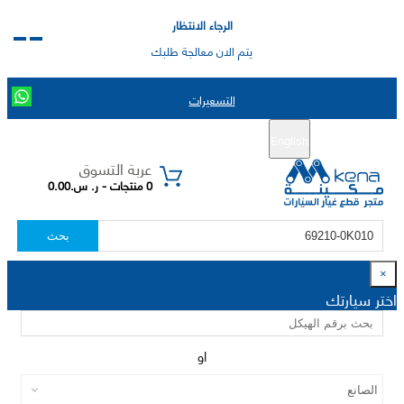
الرجاء الانتظار
يتم الان معالجة طلبك
التسعيرات
English
تسجيل جديد
تسجيل الدخول
|
عربة التسوق
0 منتجات - ر. س.0.00
بحث
×
اختر سيارتك
او