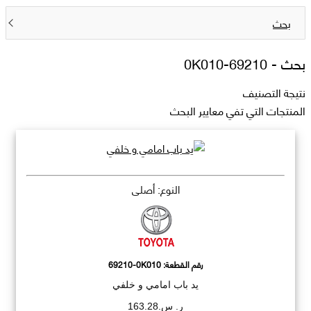
بحث
بحث -
69210-0K010
نتيجة التصنيف
المنتجات التي تفي معايير البحث
النوع: أصلي
رقم القطعة:
69210-0K010
يد باب امامي و خلفي
ر. س.163.28