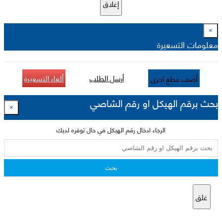
إغلاق
×
معلومات التسعيرة
أرسل الطلب
ألغاء التسعيرة
أضف قطع اخرى
بحث برقم الهيكل او رقم الشاصي
×
الرجاء ادخال رقم الهيكل في حال توفره لديك
بحث
غلق