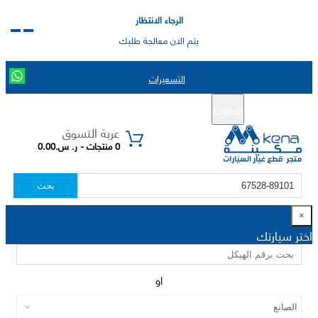
الرجاء الانتظار
يتم الان معالجة طلبك
التسعيرات
English
تسجيل جديد
تسجيل الدخول
|
عربة التسوق
0 منتجات - ر. س.0.00
بحث
×
اختر سيارتك
او