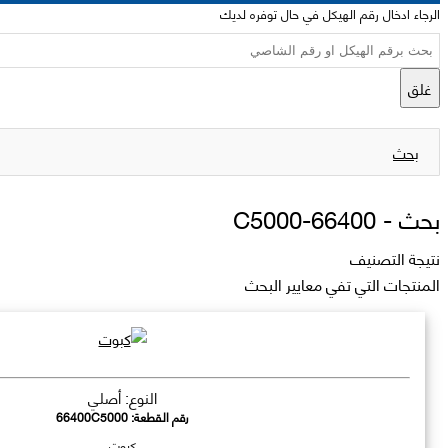
الرجاء ادخال رقم الهيكل في حال توفره لديك
غلق
بحث
بحث -
66400-C5000
نتيجة التصنيف
المنتجات التي تفي معايير البحث
النوع: أصلي
رقم القطعة:
66400C5000
كبوت