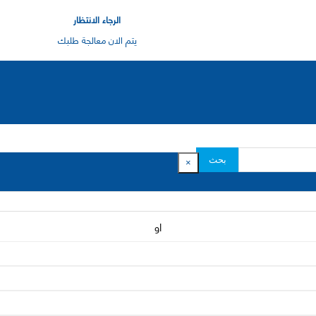
الرجاء الانتظار
يتم الان معالجة طلبك
بحث
×
او