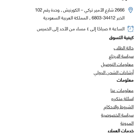
2666 شارع الأمير تركي – الكورنيش , وحدة رقم 102
الخبر 34412-6803 , المملكة العربية السعودية
الساعة ٨ صباحًا إلى ٤ مساء من الأحد إلى الخميس
كيفية التسوق
حالة الطلب
سياسة الارجاع
معلومات التوصيل
أرشادات الشحن الدولي
معلومات
معلومات عنا
اسئلة متكرره
الشروط والاحكام
سياسة الخصوصية
المدونة
خدمات العملاء