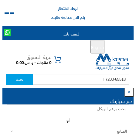
الرجاء الانتظار
يتم الان معالجة طلبك
التسعيرات
English
تسجيل جديد
تسجيل الدخول
|
عربة التسوق
0 منتجات - ر. س.0.00
بحث
×
اختر سيارتك
او