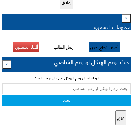
إغلاق
×
معلومات التسعيرة
أرسل الطلب
ألغاء التسعيرة
أضف قطع اخرى
بحث برقم الهيكل او رقم الشاصي
×
الرجاء ادخال رقم الهيكل في حال توفره لديك
بحث
غلق