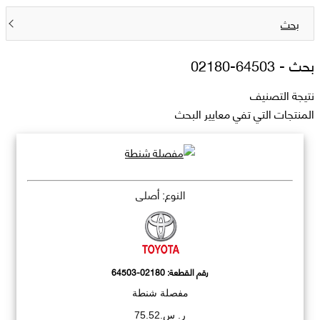
بحث
بحث -
64503-02180
نتيجة التصنيف
المنتجات التي تفي معايير البحث
النوع: أصلي
رقم القطعة:
64503-02180
مفصلة شنطة
ر. س.75.52