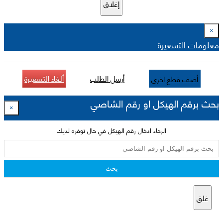
إغلاق
×
معلومات التسعيرة
أرسل الطلب
ألغاء التسعيرة
أضف قطع اخرى
بحث برقم الهيكل او رقم الشاصي
×
الرجاء ادخال رقم الهيكل في حال توفره لديك
بحث
غلق