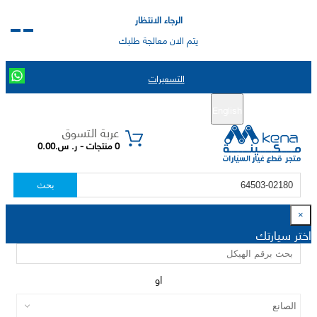
الرجاء الانتظار
يتم الان معالجة طلبك
التسعيرات
English
تسجيل جديد
تسجيل الدخول
|
عربة التسوق
0 منتجات - ر. س.0.00
بحث
×
اختر سيارتك
او