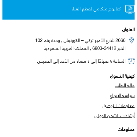
كتالوج متكامل لقطع الغيار
العنوان
2666 شارع الأمير تركي – الكورنيش , وحدة رقم 102
الخبر 34412-6803 , المملكة العربية السعودية
الساعة ٨ صباحًا إلى ٤ مساء من الأحد إلى الخميس
كيفية التسوق
حالة الطلب
سياسة الارجاع
معلومات التوصيل
أرشادات الشحن الدولي
معلومات