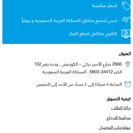
اسعار منافسة
شحن لجميع مناطق المملكة العربية السعوديه و
دولياً
كتالوج متكامل لقطع الغيار
العنوان
2666 شارع الأمير تركي – الكورنيش , وحدة رقم 102
الخبر 34412-6803 , المملكة العربية السعودية
الساعة ٨ صباحًا إلى ٤ مساء من الأحد إلى الخميس
كيفية التسوق
حالة الطلب
سياسة الارجاع
معلومات التوصيل