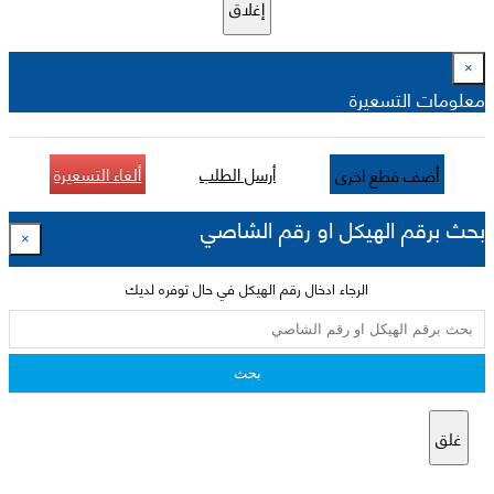
إغلاق
×
معلومات التسعيرة
أرسل الطلب
ألغاء التسعيرة
أضف قطع اخرى
بحث برقم الهيكل او رقم الشاصي
×
الرجاء ادخال رقم الهيكل في حال توفره لديك
بحث
غلق