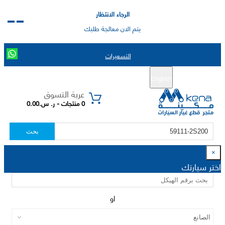
الرجاء الانتظار
يتم الان معالجة طلبك
التسعيرات
English
تسجيل جديد
تسجيل الدخول
|
عربة التسوق
0 منتجات - ر. س.0.00
بحث
×
اختر سيارتك
او