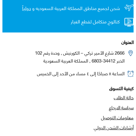
شحن لجميع مناطق المملكة العربية السعوديه و
دولياً
كتالوج متكامل لقطع الغيار
العنوان
2666 شارع الأمير تركي – الكورنيش , وحدة رقم 102
الخبر 34412-6803 , المملكة العربية السعودية
الساعة ٨ صباحًا إلى ٤ مساء من الأحد إلى الخميس
كيفية التسوق
حالة الطلب
سياسة الارجاع
معلومات التوصيل
أرشادات الشحن الدولي