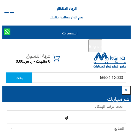
الرجاء الانتظار
يتم الان معالجة طلبك
التسعيرات
English
تسجيل جديد
تسجيل الدخول
|
عربة التسوق
0 منتجات - ر. س.0.00
بحث
×
اختر سيارتك
او