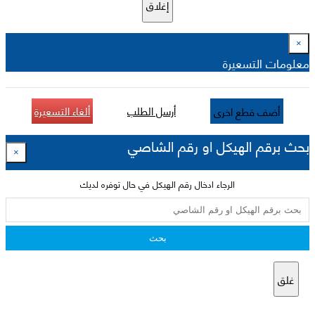
إغلاق
×
معلومات التسعيرة
أرسل الطلب
ألغاء التسعيرة
أضف قطع اخرى
بحث برقم الهيكل او رقم الشاصي
×
الرجاء ادخال رقم الهيكل في حال توفره لديك
بحث
غلق