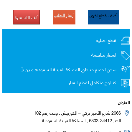
أرسل الطلب
أضف قطع اخرى
ألغاء التسعيرة
قطع اصلية
اسعار منافسة
شحن لجميع مناطق المملكة العربية السعوديه و
دولياً
كتالوج متكامل لقطع الغيار
العنوان
2666 شارع الأمير تركي – الكورنيش , وحدة رقم 102
الخبر 34412-6803 , المملكة العربية السعودية