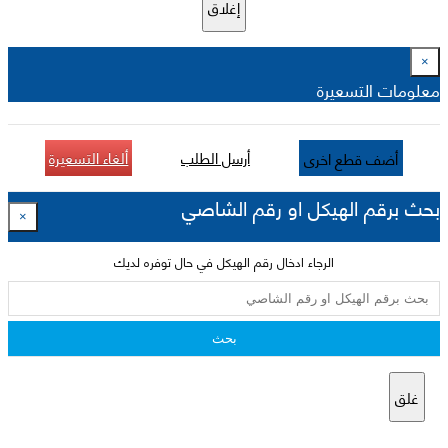
إغلاق
×
معلومات التسعيرة
أرسل الطلب
ألغاء التسعيرة
أضف قطع اخرى
بحث برقم الهيكل او رقم الشاصي
×
الرجاء ادخال رقم الهيكل في حال توفره لديك
بحث
غلق