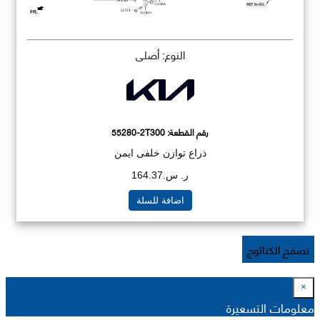
النوع: أصلي
رقم القطعة:
55280-2T300
ذراع توازن خلفى ايمن
ر. س.164.37
اضافة للسلة
تصفح الكتالوج
×
معلومات التسعيرة