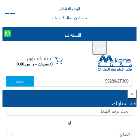
الرجاء الانتظار
يتم الان معالجة طلبك
التسعيرات
English
تسجيل جديد
تسجيل الدخول
|
عربة التسوق
0 منتجات - ر. س.0.00
بحث
×
اختر سيارتك
او