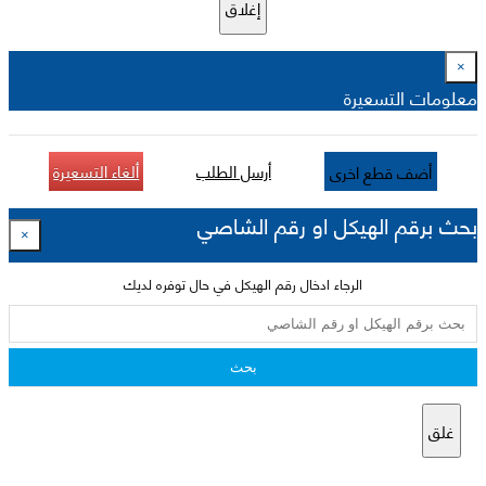
إغلاق
×
معلومات التسعيرة
أرسل الطلب
ألغاء التسعيرة
أضف قطع اخرى
بحث برقم الهيكل او رقم الشاصي
×
الرجاء ادخال رقم الهيكل في حال توفره لديك
بحث
غلق