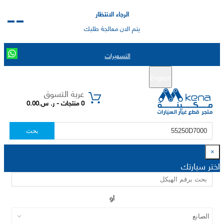
الرجاء الانتظار
يتم الان معالجة طلبك
التسعيرات
English
تسجيل جديد
تسجيل الدخول
|
عربة التسوق
0 منتجات - ر. س.0.00
بحث
×
اختر سيارتك
او