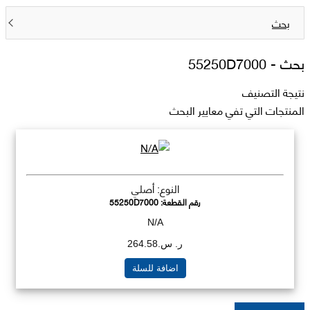
بحث
بحث -
55250D7000
نتيجة التصنيف
المنتجات التي تفي معايير البحث
النوع: أصلي
رقم القطعة:
55250D7000
N/A
ر. س.264.58
اضافة للسلة