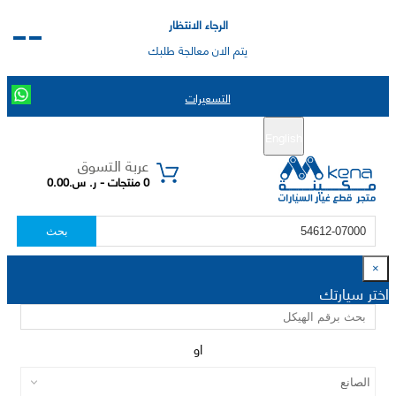
الرجاء الانتظار
يتم الان معالجة طلبك
التسعيرات
English
تسجيل جديد
تسجيل الدخول
|
عربة التسوق
0 منتجات - ر. س.0.00
بحث
×
اختر سيارتك
او