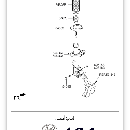
النوع: أصلي