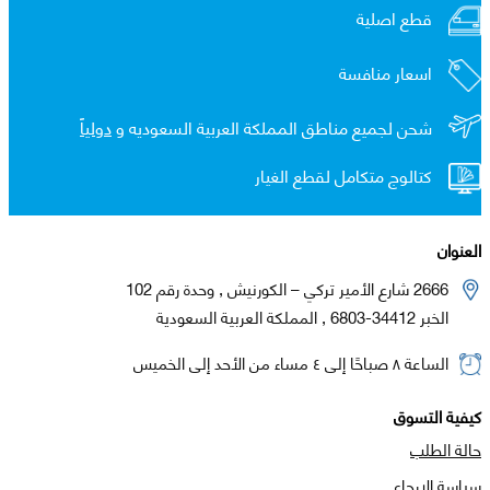
قطع اصلية
اسعار منافسة
شحن لجميع مناطق المملكة العربية السعوديه و
دولياً
كتالوج متكامل لقطع الغيار
العنوان
2666 شارع الأمير تركي – الكورنيش , وحدة رقم 102
الخبر 34412-6803 , المملكة العربية السعودية
الساعة ٨ صباحًا إلى ٤ مساء من الأحد إلى الخميس
كيفية التسوق
حالة الطلب
سياسة الارجاع