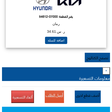
رقم القطعة:
54612-07000
رمان
ر. س.34.61
اضافة للسلة
تصفح الكتالوج
×
معلومات التسعيرة
أرسل الطلب
أضف قطع اخرى
ألغاء التسعيرة