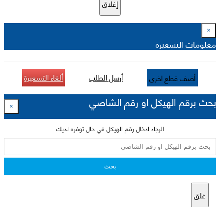
إغلاق
×
معلومات التسعيرة
أرسل الطلب
ألغاء التسعيرة
أضف قطع اخرى
بحث برقم الهيكل او رقم الشاصي
×
الرجاء ادخال رقم الهيكل في حال توفره لديك
بحث
غلق