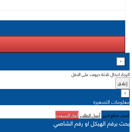
×
الرجاء ادخال ثلاثة حروف على الاقل
إغلاق
×
معلومات التسعيرة
أضف قطع اخرى
أرسل الطلب
ألغاء التسعيرة
بحث برقم الهيكل او رقم الشاصي