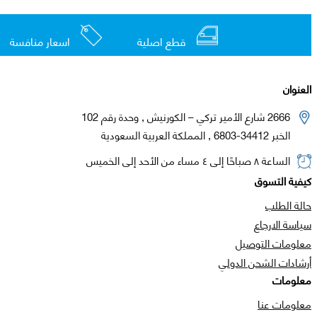
قطع اصلية
اسعار منافسة
العنوان
2666 شارع الأمير تركي – الكورنيش , وحدة رقم 102
الخبر 34412-6803 , المملكة العربية السعودية
الساعة ٨ صباحًا إلى ٤ مساء من الأحد إلى الخميس
كيفية التسوق
حالة الطلب
سياسة الارجاع
معلومات التوصيل
أرشادات الشحن الدولي
معلومات
معلومات عنا