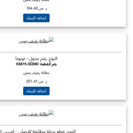
ر. س.164.40
اضافة للسلة
النوع: رقم محول - تويوتا
رقم القطعة:
53875-0D380
بطانة رفرف يمين
ر. س.251.41
اضافة للسلة
النوع: قطع بديلة مطابقة للاصلي - اف بي ا