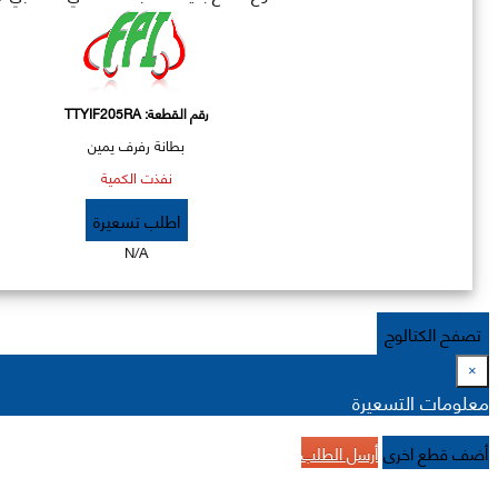
رقم القطعة:
TTYIF205RA
بطانة رفرف يمين
نفذت الكمية
اطلب تسعيرة
N/A
تصفح الكتالوج
×
معلومات التسعيرة
أضف قطع اخرى
أرسل الطلب