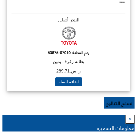
النوع: أصلي
رقم القطعة:
53875-07010
بطانة رفرف يمين
ر. س.289.71
اضافة للسلة
تصفح الكتالوج
×
معلومات التسعيرة