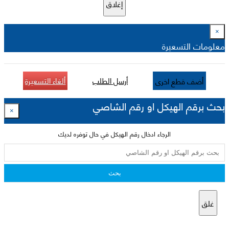
إغلاق
×
معلومات التسعيرة
أرسل الطلب
ألغاء التسعيرة
أضف قطع اخرى
بحث برقم الهيكل او رقم الشاصي
×
الرجاء ادخال رقم الهيكل في حال توفره لديك
بحث
غلق