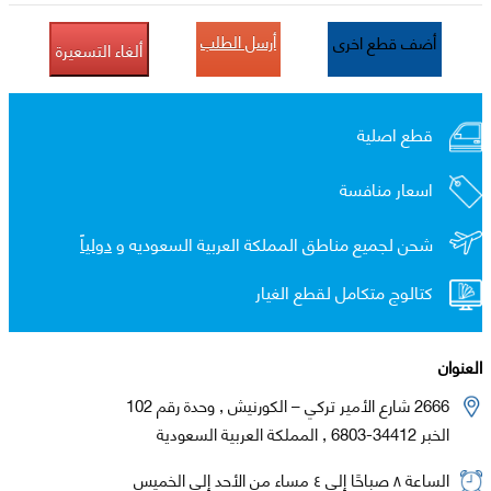
أرسل الطلب
أضف قطع اخرى
ألغاء التسعيرة
قطع اصلية
اسعار منافسة
شحن لجميع مناطق المملكة العربية السعوديه و
دولياً
كتالوج متكامل لقطع الغيار
العنوان
2666 شارع الأمير تركي – الكورنيش , وحدة رقم 102
الخبر 34412-6803 , المملكة العربية السعودية
الساعة ٨ صباحًا إلى ٤ مساء من الأحد إلى الخميس