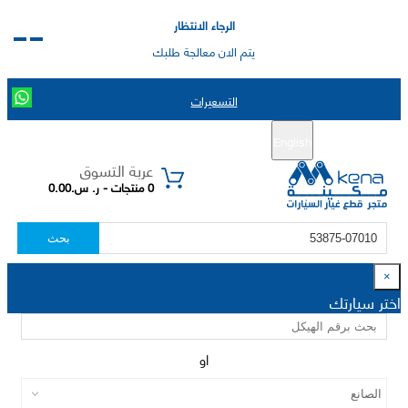
الرجاء الانتظار
يتم الان معالجة طلبك
التسعيرات
English
تسجيل جديد
تسجيل الدخول
|
عربة التسوق
0 منتجات - ر. س.0.00
بحث
×
اختر سيارتك
او