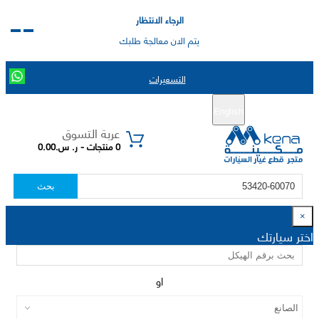
الرجاء الانتظار
يتم الان معالجة طلبك
التسعيرات
English
تسجيل جديد
تسجيل الدخول
|
عربة التسوق
0 منتجات - ر. س.0.00
بحث
×
اختر سيارتك
او