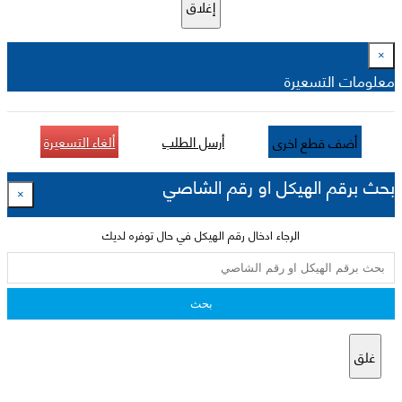
إغلاق
×
معلومات التسعيرة
أرسل الطلب
ألغاء التسعيرة
أضف قطع اخرى
بحث برقم الهيكل او رقم الشاصي
×
الرجاء ادخال رقم الهيكل في حال توفره لديك
بحث
غلق