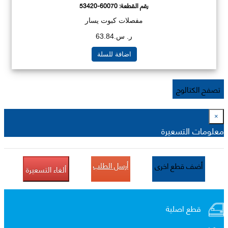
رقم القطعة:
53420-60070
مفصلات كبوت يسار
ر. س.63.84
اضافة للسلة
تصفح الكتالوج
×
معلومات التسعيرة
أرسل الطلب
أضف قطع اخرى
ألغاء التسعيرة
قطع اصلية