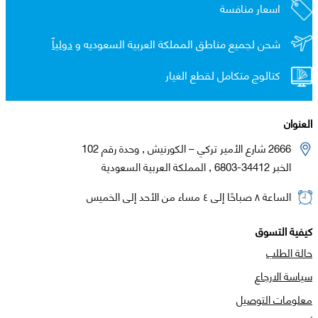
اسعار منافسة
شحن لجميع مناطق المملكة العربية السعوديه و
دولياً
كتالوج متكامل لقطع الغيار
العنوان
2666 شارع الأمير تركي – الكورنيش , وحدة رقم 102
الخبر 34412-6803 , المملكة العربية السعودية
الساعة ٨ صباحًا إلى ٤ مساء من الأحد إلى الخميس
كيفية التسوق
حالة الطلب
سياسة الارجاع
معلومات التوصيل