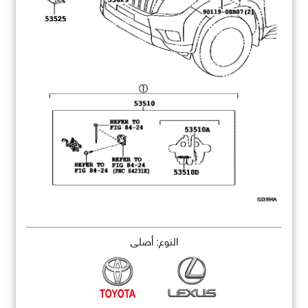
النوع: أصلي