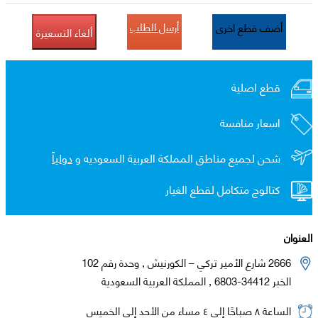
أرسل الطلب
أضف قطع اخرى
ألغاء التسعيرة
قطع اصلية
اسعار منافسة
شحن لجميع مناطق المملكة العربية السعوديه و
دولياً
كتالوج متكامل لقطع الغيار
العنوان
2666 شارع الأمير تركي – الكورنيش , وحدة رقم 102
الخبر 34412-6803 , المملكة العربية السعودية
الساعة ٨ صباحًا إلى ٤ مساء من الأحد إلى الخميس