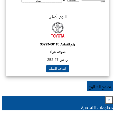
النوع: أصلي
رقم القطعة:
53295-06170
صوفة هواء
ر. س.252.47
اضافة للسلة
تصفح الكتالوج
×
معلومات التسعيرة