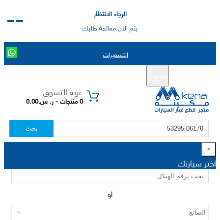
الرجاء الانتظار
يتم الان معالجة طلبك
التسعيرات
English
تسجيل جديد
تسجيل الدخول
|
عربة التسوق
0 منتجات - ر. س.0.00
بحث
×
اختر سيارتك
او