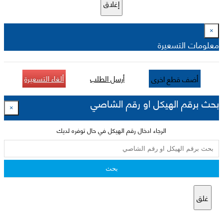
إغلاق
×
معلومات التسعيرة
أرسل الطلب
ألغاء التسعيرة
أضف قطع اخرى
بحث برقم الهيكل او رقم الشاصي
×
الرجاء ادخال رقم الهيكل في حال توفره لديك
بحث
غلق