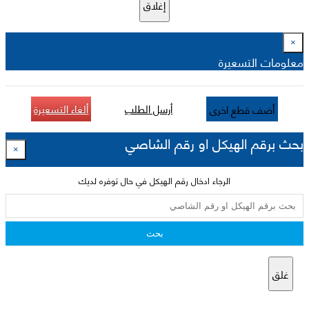
إغلاق
×
معلومات التسعيرة
أرسل الطلب
ألغاء التسعيرة
أضف قطع اخرى
بحث برقم الهيكل او رقم الشاصي
×
الرجاء ادخال رقم الهيكل في حال توفره لديك
بحث
غلق