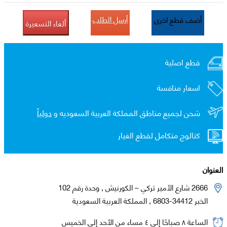
أرسل الطلب
أضف قطع اخرى
ألغاء التسعيرة
قطع اصلية
اسعار منافسة
شحن لجميع مناطق المملكة العربية السعوديه و
دولياً
كتالوج متكامل لقطع الغيار
العنوان
2666 شارع الأمير تركي – الكورنيش , وحدة رقم 102
الخبر 34412-6803 , المملكة العربية السعودية
الساعة ٨ صباحًا إلى ٤ مساء من الأحد إلى الخميس