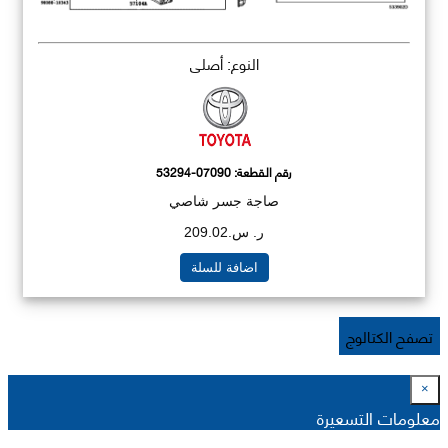
النوع: أصلي
رقم القطعة:
53294-07090
صاجة جسر شاصي
ر. س.209.02
اضافة للسلة
تصفح الكتالوج
×
معلومات التسعيرة