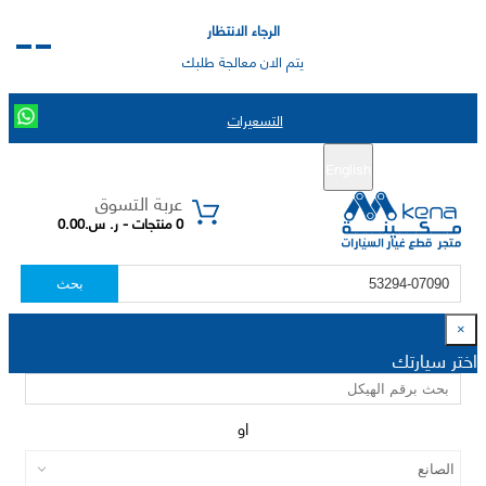
الرجاء الانتظار
يتم الان معالجة طلبك
التسعيرات
English
تسجيل جديد
تسجيل الدخول
|
عربة التسوق
0 منتجات - ر. س.0.00
بحث
×
اختر سيارتك
او