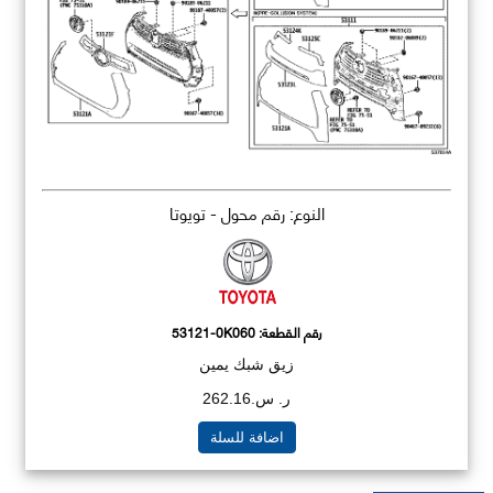
النوع: رقم محول - تويوتا
رقم القطعة:
53121-0K060
زيق شبك يمين
ر. س.262.16
اضافة للسلة