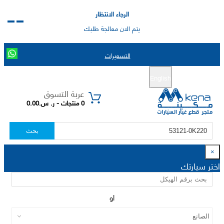
الرجاء الانتظار
يتم الان معالجة طلبك
التسعيرات
English
تسجيل جديد
تسجيل الدخول
|
عربة التسوق
0 منتجات - ر. س.0.00
بحث
×
اختر سيارتك
او