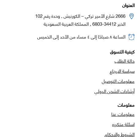
العنوان
2666 شارع الأمير تركي – الكورنيش , وحدة رقم 102
الخبر 34412-6803 , المملكة العربية السعودية
الساعة ٨ صباحًا إلى ٤ مساء من الأحد إلى الخميس
كيفية التسوق
حالة الطلب
سياسة الارجاع
معلومات التوصيل
أرشادات الشحن الدولي
معلومات
معلومات عنا
اسئلة متكرره
الشروط والاحكام