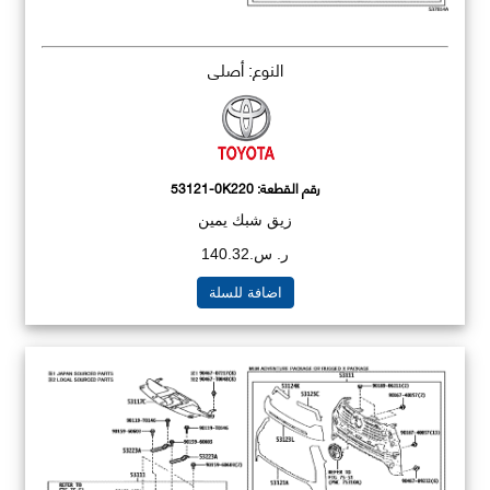
النوع: أصلي
رقم القطعة:
53121-0K220
زيق شبك يمين
ر. س.140.32
اضافة للسلة