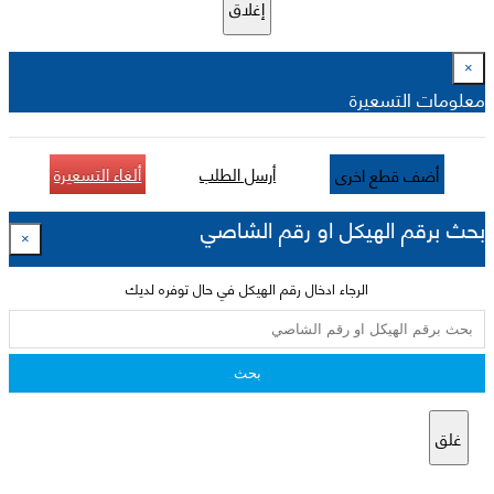
إغلاق
×
معلومات التسعيرة
أرسل الطلب
ألغاء التسعيرة
أضف قطع اخرى
بحث برقم الهيكل او رقم الشاصي
×
الرجاء ادخال رقم الهيكل في حال توفره لديك
بحث
غلق