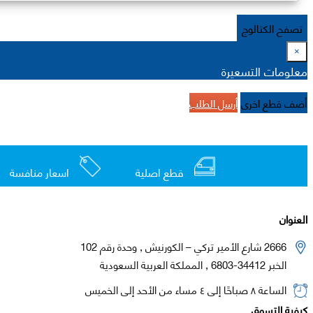
تصفح الكتالوج
×
معلومات التسعيرة
أضف قطع اخرى
أرسل الطلب
قطع اصلية
اسعار منافسة
العنوان
2666 شارع الأمير تركي – الكورنيش , وحدة رقم 102
الخبر 34412-6803 , المملكة العربية السعودية
الساعة ٨ صباحًا إلى ٤ مساء من الأحد إلى الخميس
كيفية التسوق