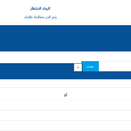
الرجاء الانتظار
يتم الان معالجة طلبك
بحث
×
او