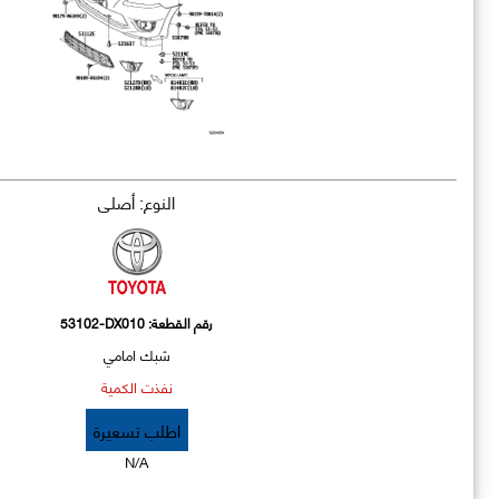
النوع: أصلي
رقم القطعة:
53102-DX010
شبك امامي
نفذت الكمية
اطلب تسعيرة
N/A