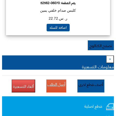
رقم القطعة:
52562-06070
كلبس صدام خلفي يمين
ر. س.22.72
اضافة للسلة
تصفح الكتالوج
×
معلومات التسعيرة
أرسل الطلب
أضف قطع اخرى
ألغاء التسعيرة
قطع اصلية