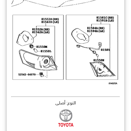
النوع: أصلي