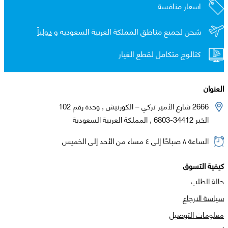
اسعار منافسة
شحن لجميع مناطق المملكة العربية السعوديه و
دولياً
كتالوج متكامل لقطع الغيار
العنوان
2666 شارع الأمير تركي – الكورنيش , وحدة رقم 102
الخبر 34412-6803 , المملكة العربية السعودية
الساعة ٨ صباحًا إلى ٤ مساء من الأحد إلى الخميس
كيفية التسوق
حالة الطلب
سياسة الارجاع
معلومات التوصيل