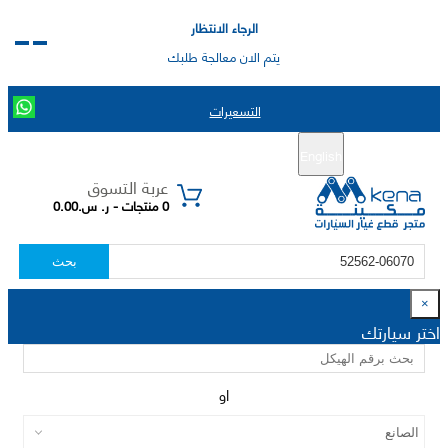
الرجاء الانتظار
يتم الان معالجة طلبك
التسعيرات
English
تسجيل جديد
تسجيل الدخول
|
عربة التسوق
0 منتجات - ر. س.0.00
بحث
×
اختر سيارتك
او