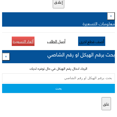
إغلاق
×
معلومات التسعيرة
أرسل الطلب
ألغاء التسعيرة
أضف قطع اخرى
بحث برقم الهيكل او رقم الشاصي
×
الرجاء ادخال رقم الهيكل في حال توفره لديك
بحث
غلق