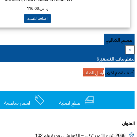
ر. س.116.06
اضافة للسلة
تصفح الكتالوج
×
معلومات التسعيرة
أضف قطع اخرى
أرسل الطلب
قطع اصلية
اسعار منافسة
العنوان
2666 شارع الأمير تركي – الكورنيش , وحدة رقم 102