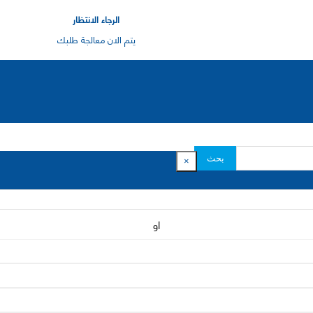
الرجاء الانتظار
يتم الان معالجة طلبك
بحث
×
او