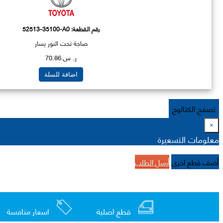
رقم القطعة:
52513-35100-A0
صاجة تحت النور يسار
ر. س.70.86
اضافة للسلة
تصفح الكتالوج
×
معلومات التسعيرة
أضف قطع اخرى
أرسل الطلب
قطع اصلية
اسعار منافسة