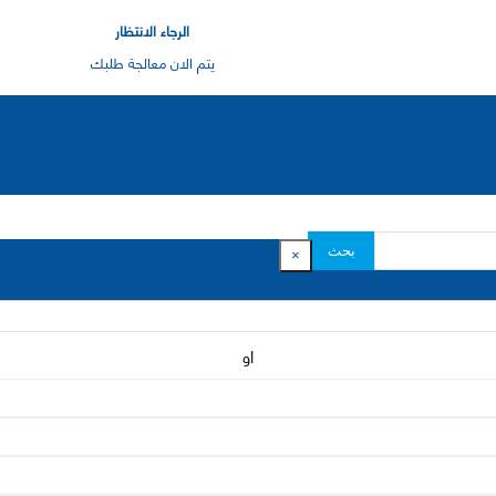
الرجاء الانتظار
يتم الان معالجة طلبك
بحث
×
او