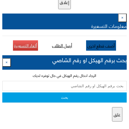
إغلاق
×
معلومات التسعيرة
أرسل الطلب
ألغاء التسعيرة
أضف قطع اخرى
بحث برقم الهيكل او رقم الشاصي
×
الرجاء ادخال رقم الهيكل في حال توفره لديك
بحث
غلق