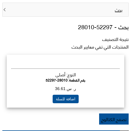
بحث
بحث -
52297-28010
نتيجة التصنيف
المنتجات التي تفي معايير البحث
النوع: أصلي
رقم القطعة:
52297-28010
ر. س.36.61
اضافة للسلة
تصفح الكتالوج