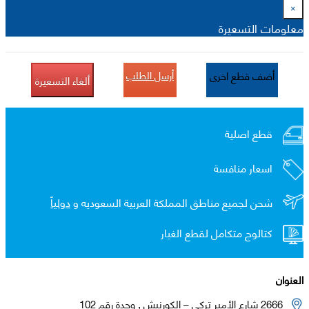
×
معلومات التسعيرة
أرسل الطلب
أضف قطع اخرى
ألغاء التسعيرة
قطع اصلية
اسعار منافسة
شحن لجميع مناطق المملكة العربية السعوديه و
دولياً
كتالوج متكامل لقطع الغيار
العنوان
2666 شارع الأمير تركي – الكورنيش , وحدة رقم 102