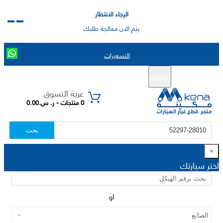
الرجاء الانتظار
يتم الان معالجة طلبك
التسعيرات
English
تسجيل جديد
تسجيل الدخول
|
عربة التسوق
0 منتجات - ر. س.0.00
بحث
×
اختر سيارتك
او