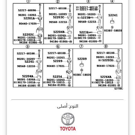
النوع: أصلي