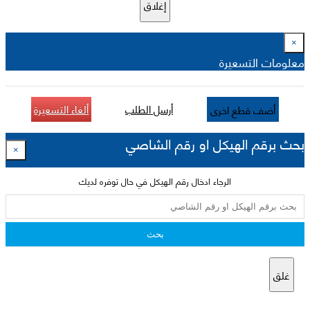
إغلاق
×
معلومات التسعيرة
أرسل الطلب
ألغاء التسعيرة
أضف قطع اخرى
بحث برقم الهيكل او رقم الشاصي
×
الرجاء ادخال رقم الهيكل في حال توفره لديك
بحث
غلق