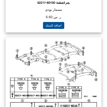
رقم القطعة:
52217-60100
مسمار بودي
ر. س.6.60
اضافة للسلة