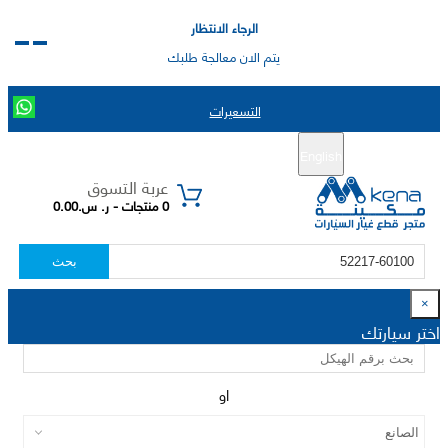
الرجاء الانتظار
يتم الان معالجة طلبك
التسعيرات
English
تسجيل جديد
تسجيل الدخول
|
عربة التسوق
0 منتجات - ر. س.0.00
بحث
×
اختر سيارتك
او