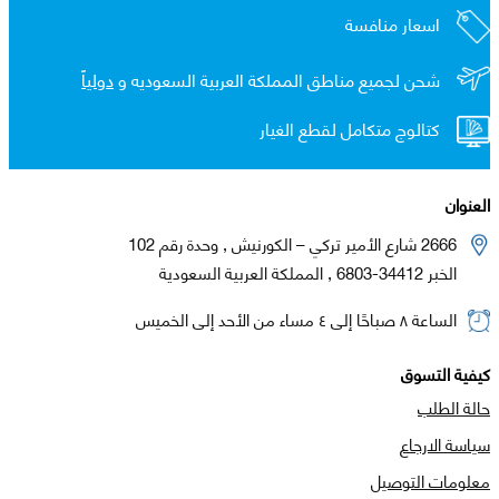
اسعار منافسة
شحن لجميع مناطق المملكة العربية السعوديه و
دولياً
كتالوج متكامل لقطع الغيار
العنوان
2666 شارع الأمير تركي – الكورنيش , وحدة رقم 102
الخبر 34412-6803 , المملكة العربية السعودية
الساعة ٨ صباحًا إلى ٤ مساء من الأحد إلى الخميس
كيفية التسوق
حالة الطلب
سياسة الارجاع
معلومات التوصيل