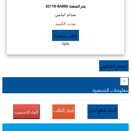
رقم القطعة:
52119-6A993
صدام امامي
نفذت الكمية
اطلب تسعيرة
N/A
تصفح الكتالوج
×
معلومات التسعيرة
أرسل الطلب
أضف قطع اخرى
ألغاء التسعيرة