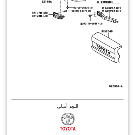
النوع: أصلي