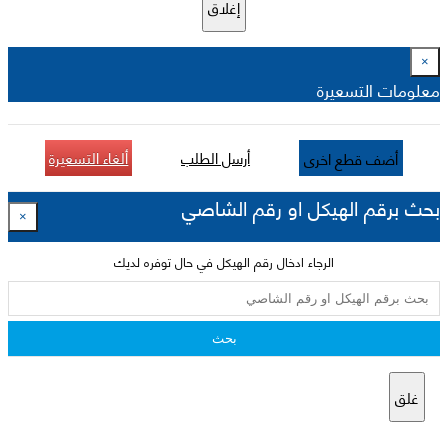
إغلاق
×
معلومات التسعيرة
أرسل الطلب
ألغاء التسعيرة
أضف قطع اخرى
بحث برقم الهيكل او رقم الشاصي
×
الرجاء ادخال رقم الهيكل في حال توفره لديك
بحث
غلق