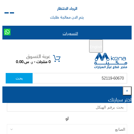
الرجاء الانتظار
يتم الان معالجة طلبك
التسعيرات
English
تسجيل جديد
تسجيل الدخول
|
عربة التسوق
0 منتجات - ر. س.0.00
بحث
×
اختر سيارتك
او