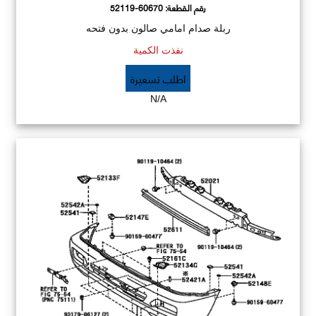
رقم القطعة:
52119-60670
ربلة صدام امامي صالون بدون فتحه
نفذت الكمية
اطلب تسعيرة
N/A