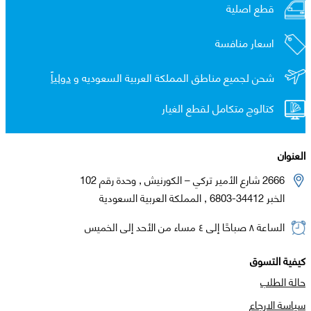
قطع اصلية
اسعار منافسة
شحن لجميع مناطق المملكة العربية السعوديه و
دولياً
كتالوج متكامل لقطع الغيار
العنوان
2666 شارع الأمير تركي – الكورنيش , وحدة رقم 102
الخبر 34412-6803 , المملكة العربية السعودية
الساعة ٨ صباحًا إلى ٤ مساء من الأحد إلى الخميس
كيفية التسوق
حالة الطلب
سياسة الارجاع