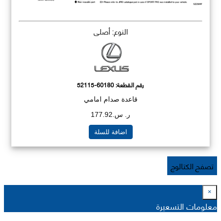
النوع: أصلي
رقم القطعة:
52115-60180
قاعدة صدام امامي
ر. س.177.92
اضافة للسلة
تصفح الكتالوج
×
معلومات التسعيرة