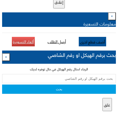
إغلاق
×
معلومات التسعيرة
أرسل الطلب
ألغاء التسعيرة
أضف قطع اخرى
بحث برقم الهيكل او رقم الشاصي
×
الرجاء ادخال رقم الهيكل في حال توفره لديك
بحث
غلق