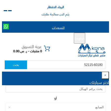
الرجاء الانتظار
يتم الان معالجة طلبك
التسعيرات
English
تسجيل جديد
تسجيل الدخول
|
عربة التسوق
0 منتجات - ر. س.0.00
بحث
×
اختر سيارتك
او