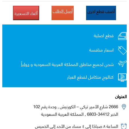
أرسل الطلب
أضف قطع اخرى
ألغاء التسعيرة
قطع اصلية
اسعار منافسة
شحن لجميع مناطق المملكة العربية السعوديه و
دولياً
كتالوج متكامل لقطع الغيار
العنوان
2666 شارع الأمير تركي – الكورنيش , وحدة رقم 102
الخبر 34412-6803 , المملكة العربية السعودية
الساعة ٨ صباحًا إلى ٤ مساء من الأحد إلى الخميس