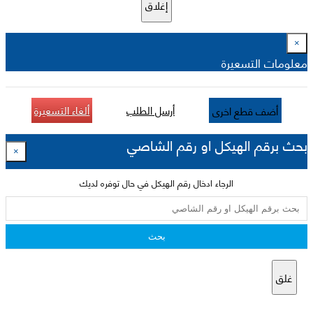
إغلاق
×
معلومات التسعيرة
أرسل الطلب
ألغاء التسعيرة
أضف قطع اخرى
بحث برقم الهيكل او رقم الشاصي
×
الرجاء ادخال رقم الهيكل في حال توفره لديك
بحث
غلق