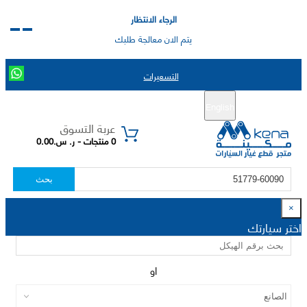
الرجاء الانتظار
يتم الان معالجة طلبك
التسعيرات
English
تسجيل جديد
تسجيل الدخول
|
عربة التسوق
0 منتجات - ر. س.0.00
بحث
×
اختر سيارتك
او