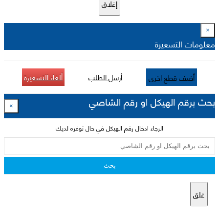
إغلاق
×
معلومات التسعيرة
أرسل الطلب
ألغاء التسعيرة
أضف قطع اخرى
بحث برقم الهيكل او رقم الشاصي
×
الرجاء ادخال رقم الهيكل في حال توفره لديك
بحث
غلق