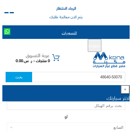
الرجاء الانتظار
يتم الان معالجة طلبك
التسعيرات
English
تسجيل جديد
تسجيل الدخول
|
عربة التسوق
0 منتجات - ر. س.0.00
بحث
×
اختر سيارتك
او