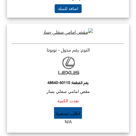
اضافة للسلة
النوع: رقم محول - تويوتا
رقم القطعة:
48640-50110
مقص امامي سفلي يسار
نفذت الكمية
اطلب تسعيرة
N/A